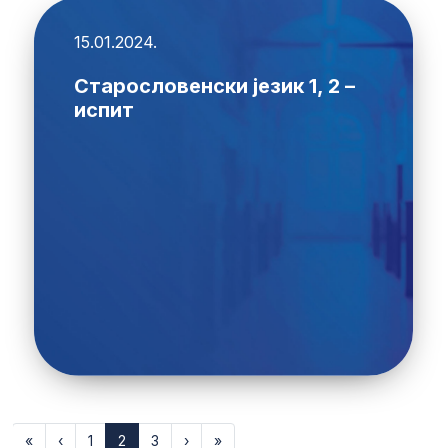
15.01.2024.
Старословенски језик 1, 2 –
испит
«
‹
1
2
3
›
»