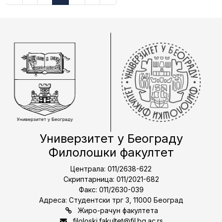
Универзитет у Београду
Филолошки факултет
Централа: 011/2638-622
Скриптарница: 011/2021-682
Факс: 011/2630-039
Адреса: Студентски трг 3, 11000 Београд
Жиро-рачун факултета
filoloski.fakultet@fil.bg.ac.rs