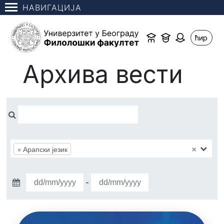
НАВИГАЦИЈА
ћир
Архива вести
×
×
Арапски језик
-