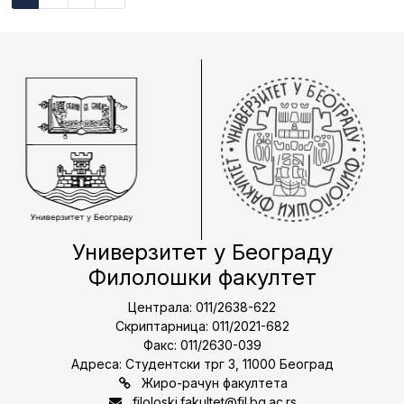
Универзитет у Београду
Филолошки факултет
Централа: 011/2638-622
Скриптарница: 011/2021-682
Факс: 011/2630-039
Адреса: Студентски трг 3, 11000 Београд
Жиро-рачун факултета
filoloski.fakultet@fil.bg.ac.rs