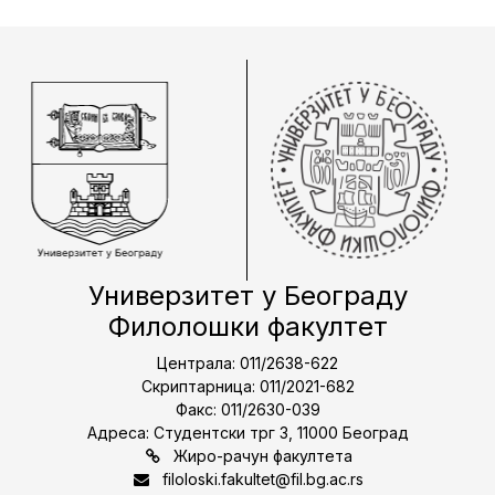
Универзитет у Београду
Филолошки факултет
Централа: 011/2638-622
Скриптарница: 011/2021-682
Факс: 011/2630-039
Адреса: Студентски трг 3, 11000 Београд
Жиро-рачун факултета
filoloski.fakultet@fil.bg.ac.rs