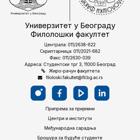
Универзитет у Београду
Филолошки факултет
Централа: 011/2638-622
Скриптарница: 011/2021-682
Факс: 011/2630-039
Адреса: Студентски трг 3, 11000 Београд
Жиро-рачун факултета
filoloski.fakultet@fil.bg.ac.rs
Припрема за пријемни
Центри и институти
Међународна сарадња
Брошура за будуће студенте