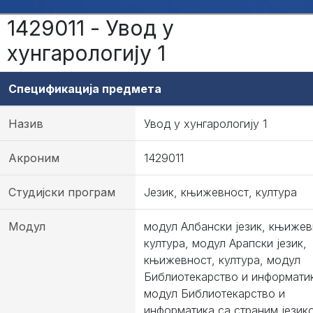
1429011 - Увод у
хунгарологију 1
Спецификација предмета
Назив
Увод у хунгарологију 1
Акроним
1429011
Студијски програм
Језик, књижевност, култура
Модул
модул Албански језик, књижев
култура, модул Арапски језик,
књижевност, култура, модул
Библиотекарство и информати
модул Библиотекарство и
информатика са страним језик