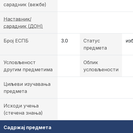
сарадник (вежбе)
Наставник/
сарадник (ДОН)
Број ЕСПБ
3.0
Статус
из
предмета
Условљеност
Облик
другим предметима
условљености
Циљеви изучавања
предмета
Исходи учења
(стечена знања)
Садржај предмета