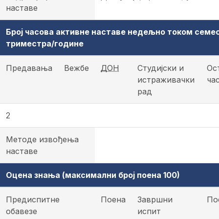
наставе
Број часова активне наставе недељно током семе
триместра/године
Предавања
Вежбе
ДОН
Студијски и
Ос
истраживачки
ча
рад
2
Методе извођења
наставе
Оцена знања (максимални број поена 100)
Предиспитне
Поена
Завршни
По
обавезе
испит