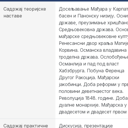
Садржај теоријске
Досељавање Мађара у Карпат
наставе
басен и Панонску низију. Осн
државе, преузимање хришћанс
Средњовековна држава. Осно
мађарске средњовековне култ
Ренесансни двор краља Матиј
Корвина. Османска владавина
троделна држава. Ослобођењ
Османлија и пад под власт
Хабзбрурга. Побуна Ференца
Другог Ракоција. Мађарски
јакобинци. Доба реформи у пр
половини деветнаестог века.
Револуција 1848. године. Доба
дуалне монархије. Мађарска у
двадесетом и двадесет првом 
Садржај практичне
Дискусија, презентације