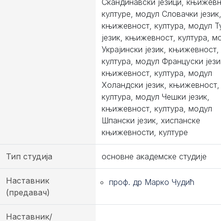
Скандинавски језици, књижевн
културе, модул Словачки језик
књижевност, култура, модул Т
језик, књижевност, култура, м
Украјински језик, књижевност,
култура, модул Француски јези
књижевност, култура, модул
Холандски језик, књижевност,
култура, модул Чешки језик,
књижевност, култура, модул
Шпански језик, хиспанске
књижевности, културе
Тип студија
основне академске студије
Наставник
проф. др Марко Чудић
(предавач)
Наставник/