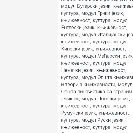
модул Бугарски језик, књижев
култура, модул Грчки језик,
књижевност, култура, модул
Енглески језик, књижевност,
култура, модул Италијански јез
књижевност, култура, модул
Кинески језик, књижевност,
култура, модул Мађарски језик
књижевност, култура, модул
Немачки језик, књижевност,
култура, модул Општа књижев
и теорија књижевности, модул
Општа лингвистика са страним
језиком, модул Пољски језик,
књижевност, култура, модул
Румунски језик, књижевност,
култура, модул Руски језик,
књижевност, култура, модул