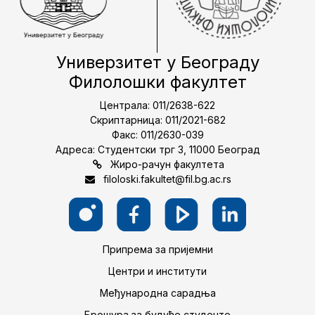
Универзитет у Београду
Филолошки факултет
Централа: 011/2638-622
Скриптарница: 011/2021-682
Факс: 011/2630-039
Адреса: Студентски трг 3, 11000 Београд
Жиро-рачун факултета
filoloski.fakultet@fil.bg.ac.rs
Припрема за пријемни
Центри и институти
Међународна сарадња
Брошура за будуће студенте