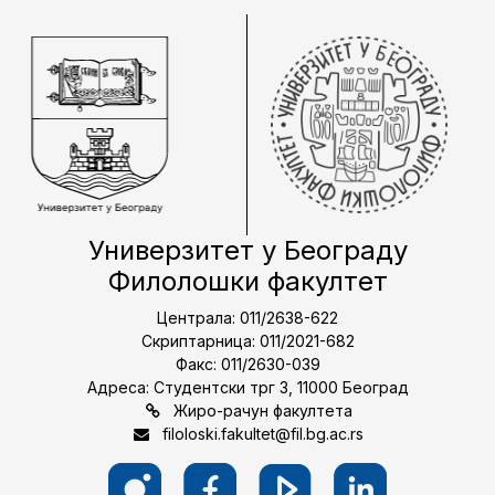
Универзитет у Београду
Филолошки факултет
Централа: 011/2638-622
Скриптарница: 011/2021-682
Факс: 011/2630-039
Адреса: Студентски трг 3, 11000 Београд
Жиро-рачун факултета
filoloski.fakultet@fil.bg.ac.rs