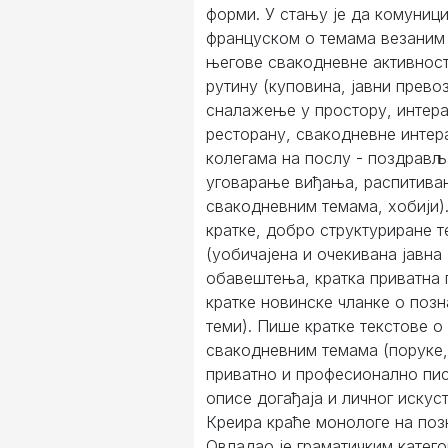
форми. У стању је да комуниц
француском о темама везаним
његове свакодневне активност
рутину (куповина, јавни превоз
сналажење у простору, интера
ресторану, свакодневне интера
колегама на послу - поздрав
уговарање виђања, распитива
свакодневним темама, хобији)
кратке, добро структуриране т
(уобичајена и очекивана јавна
обавештења, кратка приватна 
кратке новинске чланке о позн
теми). Пише кратке текстове о
свакодневним темама (поруке,
приватно и професионално пи
описе догађаја и личног искуст
Креира краће монологе на поз
Овладао је граматичким катего