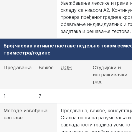
Увежбавање лексике и грамати
складу са нивоом А2. Контину
провера пређеног градива кро
обављање индивидуалних и г
задатака и решавање тестова.
Број часова активне наставе недељно током семе
триместра/године
Предавања
Вежбе
ДОН
Студијски и
истраживачки
рад
1
7
Методе извођења
Предавања, вежбе, консултаци
наставе
Стална провера разумевања и
савладаности градива усмено 
кроз израду домаћих задатака