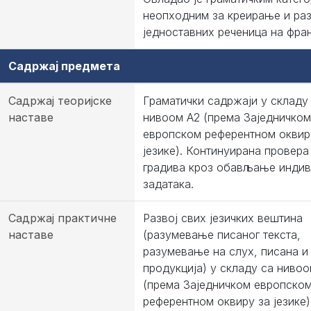
неопходним за креирање и ра
једноставних реченица на фра
Садржај предмета
Садржај теоријске
Граматички садржаји у складу
наставе
нивоом А2 (према Заједничком
европском референтном оквир
језике). Континуирана провера
градива кроз обављање инди
задатака.
Садржај практичне
Развој свих језичких вештина
наставе
(разумевање писаног текста,
разумевање на слух, писана и
продукција) у складу са нивоо
(према Заједничком европско
референтном оквиру за језике)