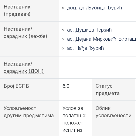
Наставник
доц. др Љубица Ђурић
(предавач)
Наставник/
ас. Душица Терзић
сарадник (вежбе)
ас. Дејана Мирковић-Бирта
ас. Нађа Ђурић
Наставник/
сарадник (ДОН)
Број ЕСПБ
6.0
Статус
предмета
Условљеност
Услов за
Облик
другим предметима
полагање:
условљености
положен
испит из