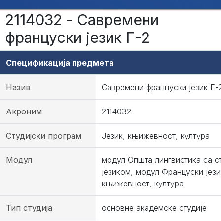
2114032 - Савремени
француски језик Г-2
Спецификација предмета
Назив
Савремени француски језик Г-
Акроним
2114032
Студијски програм
Језик, књижевност, култура
Модул
модул Општа лингвистика са с
језиком, модул Француски јези
књижевност, култура
Тип студија
основне академске студије