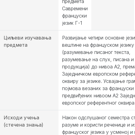
предмета
Савремени
француски
језик Г-1
Циљеви изучавања
Развијање четири основне јези
предмета
вештине на француском језику
(разумевање писаног текста,
разумевање на слух, писана и
продукција) до нивоа А2, прем
Заједничком европском рефер
оквиру за језике. Усвајање гр
појмова везаних за француски 
предвиђених нивоом A2 Заједн
европског референтног оквира 
Исходи учења
Након одслушаног семестра с
(стечена знања)
разуме и користи реченице и и
француског језика у усменој и