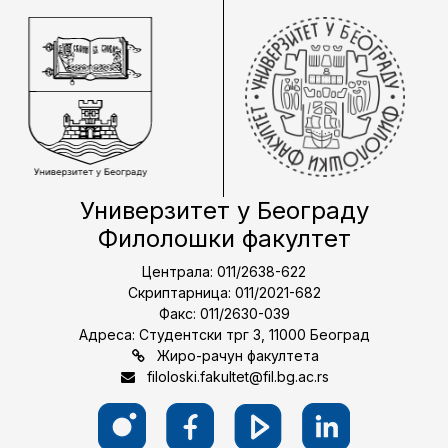
Универзитет у Београду
Филолошки факултет
Централа: 011/2638-622
Скриптарница: 011/2021-682
Факс: 011/2630-039
Адреса: Студентски трг 3, 11000 Београд
Жиро-рачун факултета
filoloski.fakultet@fil.bg.ac.rs