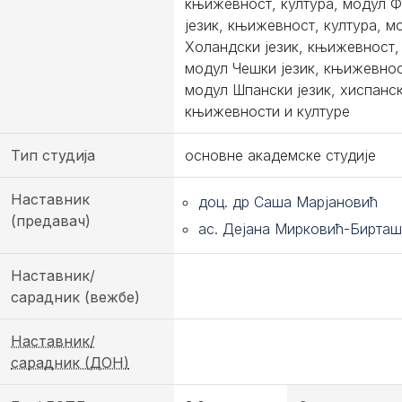
књижевност, култура, модул 
језик, књижевност, култура, м
Холандски језик, књижевност, 
модул Чешки језик, књижевнос
модул Шпански језик, хиспанс
књижевности и културе
Тип студија
основне академске студије
Наставник
доц. др Саша Марјановић
(предавач)
ас. Дејана Мирковић-Бирта
Наставник/
сарадник (вежбе)
Наставник/
сарадник (ДОН)