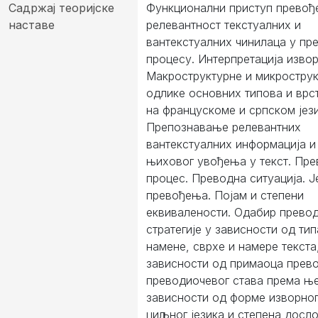
Садржај теоријске
Функционални приступ превођ
наставе
релевантност текстуалних и
вантекстуалних чинилаца у пр
процесу. Интерпретација извор
Макроструктурне и микростру
одлике основних типова и врс
на францускоме и српском јези
Препознавање релевантних
вантекстуалних информација и
њиховог увођења у текст. Пр
процес. Преводна ситуација. 
превођења. Појам и степени
еквивалености. Одабир прево
стратегије у зависности од тип
намене, сврхе и намере текста
зависности од примаоца прев
преводиочевог става према ње
зависности од форме изворног
циљног језика и степена досло