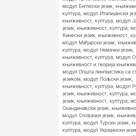
модул Енглески језик, књижев
култура, модул Италијански јез
књижевност, култура, модул Ј
језик, књижевност, култура, м
Кинески језик, књижевност, ку
модул Мађарски језик, књижев
култура, модул Немачки језик,
књижевност, култура, модул 
књижевност и теорија књижев
модул Општа лингвистика са с
језиком, модул Пољски језик,
књижевност, култура, модул 
језик, књижевност, култура, м
језик, књижевност, култура, м
Скандинавски језик, књижевнос
модул Словачки језик, књижев
култура, модул Турски језик, 
култура, модул Украјински јези