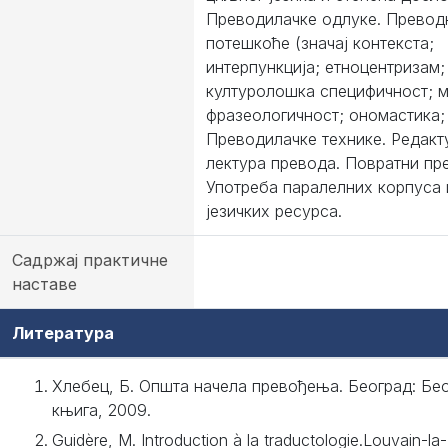
Преводилачке одлуке. Превод
потешкоће (значај контекста;
интерпункција; етноцентризам;
културолошка специфичност; 
фразеологичност; ономастика; 
Преводилачке технике. Редакт
лектура превода. Повратни пр
Употреба паралелних корпуса 
језичких ресурса.
Садржај практичне
наставе
Литература
Хлебец, Б. Општа начела превођења. Београд: Бе
књига, 2009.
Guidère, M. Introduction à la traductologie.Louvain-l