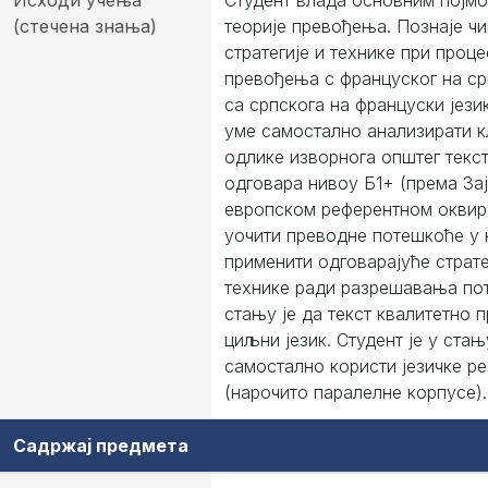
Исходи учења
Студент влада основним појм
(стечена знања)
теорије превођења. Познаје чи
стратегије и технике при проце
превођења с француског на срп
са српскога на француски јези
уме самостално анализирати 
одлике изворнога општег текст
одговара нивоу Б1+ (према За
европском референтном оквиру
уочити преводне потешкоће у
применити одговарајуће страте
технике ради разрешавања по
стању је да текст квалитетно 
циљни језик. Студент је у стањ
самостално користи језичке р
(нарочито паралелне корпусе).
Садржај предмета