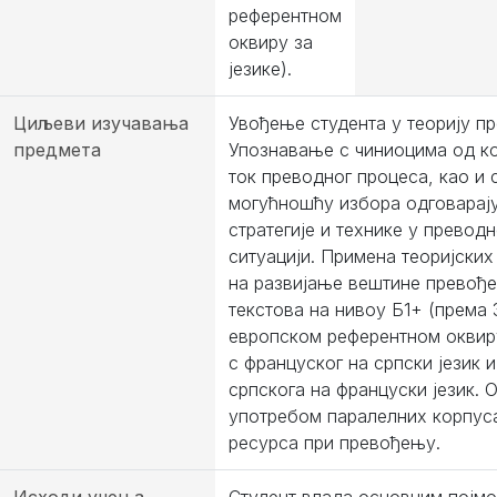
референтном
оквиру за
језике).
Циљеви изучавања
Увођење студента у теорију п
предмета
Упознавање с чиниоцима од ко
ток преводног процеса, као и 
могућношћу избора одговарај
стратегије и технике у преводн
ситуацији. Примена теоријских
на развијање вештине превођ
текстова на нивоу Б1+ (према
европском референтном оквиру
с француског на српски језик и
српскога на француски језик.
употребом паралелних корпуса
ресурса при превођењу.