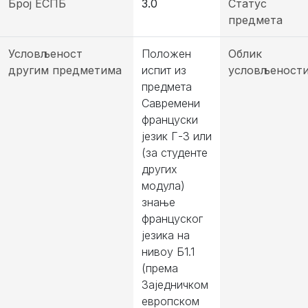
Број ЕСПБ
3.0
Статус
предмета
Условљеност
Положен
Облик
другим предметима
испит из
условљеност
предмета
Савремени
француски
језик Г-3 или
(за студенте
других
модула)
знање
француског
језика на
нивоу Б1.1
(према
Заједничком
европском