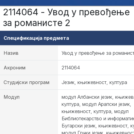
2114064 - Увод у превођење
за романисте 2
Спецификација предмета
Назив
Увод у превођење за романист
Акроним
2114064
Студијски програм
Језик, књижевност, култура
Модул
модул Албански језик, књижев
култура, модул Арапски језик,
књижевност, култура, модул
Библиотекарство и информати
Бугарски језик, књижевност, к
модул Грчки језик, књижевност