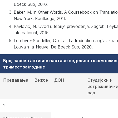
Boeck Sup, 2016.
Baker, M. In Other Words. A Coursebook on Translati
New York: Routledge, 2011.
Pavlović, N. Uvod u teorije prevođenja. Zagreb: Leyk
international, 2015.
Lefebvre-Scodeller, C. et al. La traduction anglais-fran
Louvain-la-Neuve: De Boeck Sup, 2020.
Број часова активне наставе недељно током семе
триместра/године
Предавања
Вежбе
ДОН
Студијски и
истраживачк
рад
2