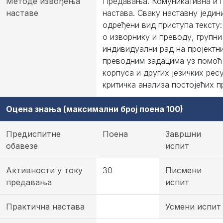
Методе извођења
Предавања. Комуникативна и п
наставе
настава. Сваку наставну једин
одређени вид приступа тексту:
о изворнику и преводу, групн
индивидуални рад на пројектн
преводним задацима уз помоћ
корпуса и других језичких рес
критичка анализа постојећих п
Оцена знања (максимални број поена 100)
Предиспитне
Поена
Завршни
обавезе
испит
Активности у току
30
Писмени
предавања
испит
Практична настава
Усмени испит