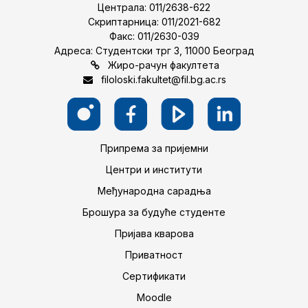
Централа: 011/2638-622
Скриптарница: 011/2021-682
Факс: 011/2630-039
Адреса: Студентски трг 3, 11000 Београд
Жиро-рачун факултета
filoloski.fakultet@fil.bg.ac.rs
Припрема за пријемни
Центри и институти
Међународна сарадња
Брошура за будуће студенте
Пријава кварова
Приватност
Сертификати
Moodle