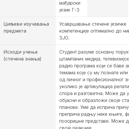
мађарски
језик Г-3
Циљеви изучавања
Усавршавање стечене језичке
предмета
компетенције оптимално до ни
ЗЈО.
Исходи учења
Студент разуме основну порук
(стечена знања)
штампаних медија, телевизијск
радио програма који се баве 
темама које су му познате или
од личног и професионалног зн
уколико је артикулација релат
спора и разговетна. Може да 
објасни и образложи своје ст
планове. Уме да исприча причу
преприча радњу неке књиге, ф
позоришне представе. Може 
своје реакције.