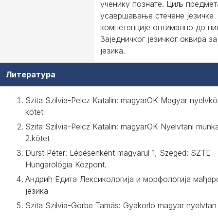
ученику познате. Циљ предмета
усавршавање стечене језичке
компетенције оптимално до ни
Заједничког језичког оквира з
језика.
Литература
Szita Szilvia-Pelcz Katalin: magyarOK Magyar nyelvkö
kötet
Szita Szilvia-Pelcz Katalin: magyarOK Nyelvtani munk
2.kötet
Durst Péter: Lépésenként magyarul 1, Szeged: SZTE
Hungarológia Központ.
Андрић Едита Лексикологија и морфологија мађар
језика
Szita Szilvia-Görbe Tamás: Gyakorló magyar nyelvtan