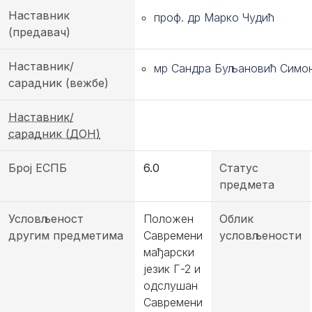
Наставник
проф. др Марко Чудић
(предавач)
Наставник/
мр Сандра Буљановић Симо
сарадник (вежбе)
Наставник/
сарадник (ДОН)
Број ЕСПБ
6.0
Статус
предмета
Условљеност
Положен
Облик
другим предметима
Савремени
условљености
мађарски
језик Г-2 и
одслушан
Савремени