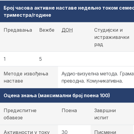
Број часова активне наставе недељно током семе
триместра/године
Предавања
Вежбе
ДОН
Студијски и
истраживачки
рад
1
5
Методе извођења
Аудио-визуелна метода. Грама
наставе
преводна. Комуникативна.
Оцена знања (максимални број поена 100)
Предиспитне
Поена
Завршни
обавезе
испит
Активности у току
30
Писмени