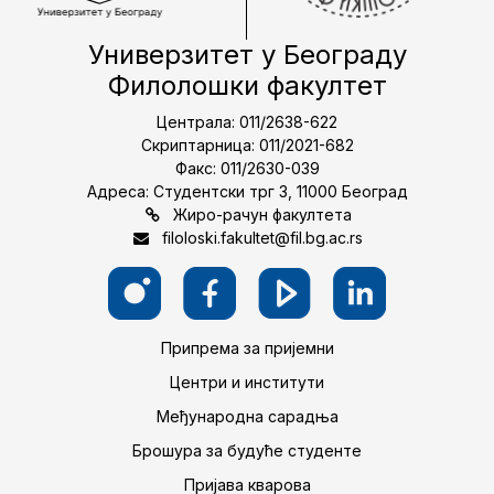
Универзитет у Београду
Филолошки факултет
Централа: 011/2638-622
Скриптарница: 011/2021-682
Факс: 011/2630-039
Адреса: Студентски трг 3, 11000 Београд
Жиро-рачун факултета
filoloski.fakultet@fil.bg.ac.rs
Припрема за пријемни
Центри и институти
Међународна сарадња
Брошура за будуће студенте
Пријава кварова