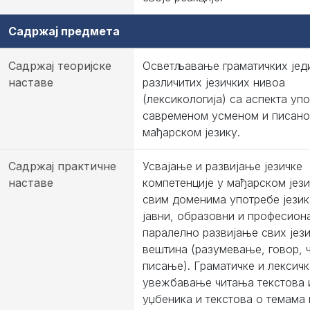
Садржај предмета
Садржај теоријске
Осветљавање граматичких јед
наставе
различитих језичких нивоа
(лексикологија) са аспекта уп
савременом усменом и писан
мађарском језику.
Садржај практичне
Усвајање и развијање језичке
наставе
компетенције у мађарском јези
свим доменима употребе језика
јавни, образовни и професиона
паралелно развијање свих јез
вештина (разумевање, говор, 
писање). Граматичке и лексич
увежбавање читањa текстова 
уџбеника и текстова о темама 