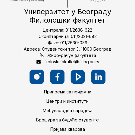
Универзитет у Београду
Филолошки факултет
Централа: 011/2638-622
Скриптарница: 011/2021-682
Факс: 011/2630-039
Адреса: Студентски трг 3, 11000 Београд
Жиро-рачун факултета
filoloski.fakultet@fil.bg.ac.rs
Припрема за пријемни
Центри и институти
Међународна сарадња
Брошура за будуће студенте
Пријава кварова