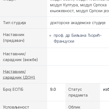
модул Култура, модул Српска
књижевност, модул Српски јез
Тип студија
докторске академске студије
Наставник
проф. др Биљана Ђорић-
(предавач)
Француски
Наставник/
сарадник (вежбе)
Наставник/
сарадник (ДОН)
Број ЕСПБ
9.0
Статус
из
предмета
Условљеност
Облик