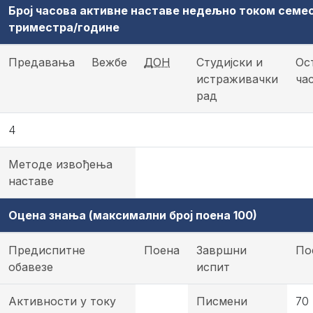
Број часова активне наставе недељно током семе
триместра/године
Предавања
Вежбе
ДОН
Студијски и
Ос
истраживачки
ча
рад
4
Методе извођења
наставе
Оцена знања (максимални број поена 100)
Предиспитне
Поена
Завршни
По
обавезе
испит
Активности у току
Писмени
70