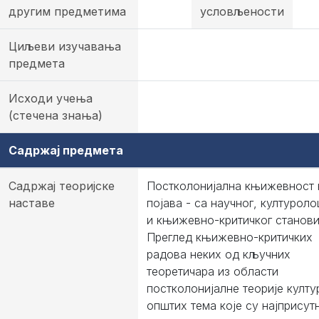
другим предметима
условљености
Циљеви изучавања
предмета
Исходи учења
(стечена знања)
Садржај предмета
Садржај теоријске
Постколонијална књижевност 
наставе
појава - са научног, културол
и књижевно-критичког станови
Преглед књижевно-критичких
радова неких од кључних
теоретичара из области
постколонијалне теорије култу
општих тема које су најприсутн