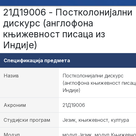
21Д19006 - Постколонијални
дискурс (англофона
књижевност писаца из
Индије)
Спецификација предмета
Назив
Постколонијални дискурс
(англофона књижевност писац
Индије)
Акроним
21Д19006
Студијски програм
Језик, књижевност, култура
Модул
модул Језик, модул Књижевно