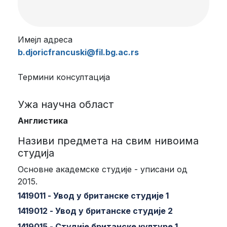
Имејл адреса
b.djoricfrancuski@fil.bg.ac.rs
Термини консултација
Ужа научна област
Англистика
Називи предмета на свим нивоима
студија
Основне академске студије - уписани од
2015.
1419011 - Увод у британске студије 1
1419012 - Увод у британске студије 2
1419015 - Студије британске културе 1