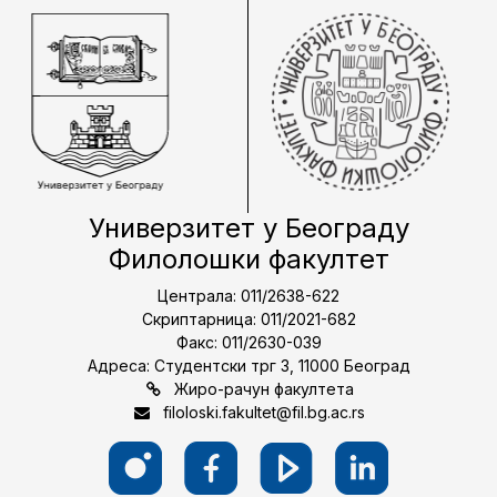
Универзитет у Београду
Филолошки факултет
Централа: 011/2638-622
Скриптарница: 011/2021-682
Факс: 011/2630-039
Адреса: Студентски трг 3, 11000 Београд
Жиро-рачун факултета
filoloski.fakultet@fil.bg.ac.rs