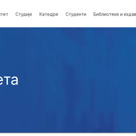
лтет
Студије
Катедре
Студенти
Библиотеке и изда
ета