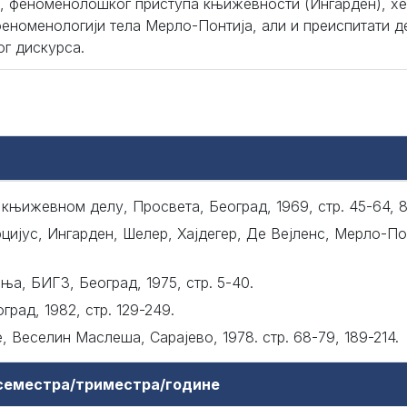
, феноменолошког приступа књижевности (Ингарден), хер
феноменологији тела Мерло-Понтија, али и преиспитати д
г дискурса.
њижевном делу, Просвета, Београд, 1969, стр. 45-64, 89-
ијус, Ингарден, Шелер, Хајдегер, Де Вејленс, Мерло-По
ња, БИГЗ, Београд, 1975, стр. 5-40.
рад, 1982, стр. 129-249.
 Веселин Маслеша, Сарајево, 1978. стр. 68-79, 189-214.
 семестра/триместра/године