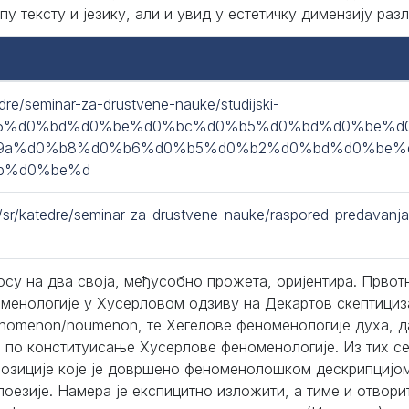
пу тексту и језику, али и увид у естетичку димензију ра
edre/seminar-za-drustvene-nauke/studijski-
%b5%d0%bd%d0%be%d0%bc%d0%b5%d0%bd%d0%be%
9a%d0%b8%d0%b6%d0%b5%d0%b2%d0%bd%d0%be%d
b%d0%be%d
ng/sr/katedre/seminar-za-drustvene-nauke/raspored-predavanja
осу на два своја, међусобно прожета, оријентира. Првот
менологије у Хусерловом одзиву на Декартов скептициза
inomenon/noumenon, те Хегелове феноменологије духа, д
 по конституисање Хусерлове феноменологије. Из тих с
озиције које је довршено феноменолошком дескрипцијом
поезије. Намера је експицитно изложити, а тиме и отвор