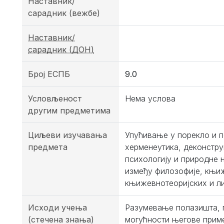
Наставник/
сарадник (вежбе)
Наставник/
сарадник (ДОН)
Број ЕСПБ
9.0
Условљеност
Нема услова
другим предметима
Циљеви изучавања
Упућивање у порекло и п
предмета
херменеутика, деконстру
психологију и природне 
између филозофије, књи
књижевнотеоријских и л
Исходи учења
Разумевање полазишта, 
(стечена знања)
могућности његове приме