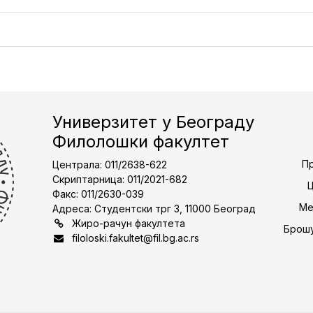
Универзитет у Београду
Филолошки факултет
Пр
Централа: 011/2638-622
Скриптарница: 011/2021-682
Факс: 011/2630-039
Ме
Адреса: Студентски трг 3, 11000 Београд
Жиро-рачун факултета
Брошу
filoloski.fakultet@fil.bg.ac.rs