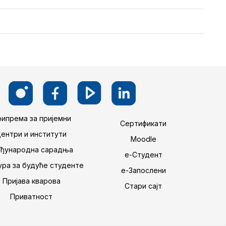
ипрема за пријемни
Сертификати
Центри и институти
Moodle
ђународна сарадња
е-Студент
ра за будуће студенте
е-Запослени
Пријава кварова
Стари сајт
Приватност