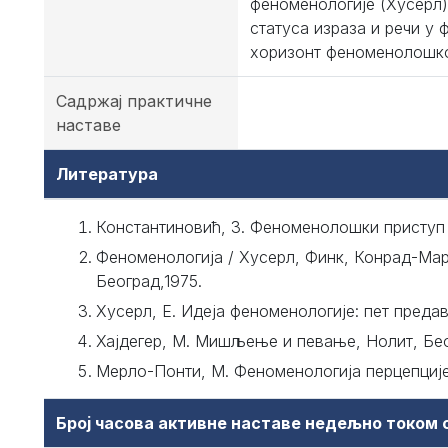
феноменологије (Хусерл)
статуса израза и речи у 
хоризонт феноменолошко
Садржај практичне
наставе
Литература
Константиновић, З. Феноменолошки приступ к
Феноменологија / Хусерл, Финк, Конрад-Марц
Београд,1975.
Хусерл, Е. Идеја феноменологије: пет предав
Хајдегер, М. Мишљење и певање, Нолит, Беог
Мерло-Понти, М. Феноменологија перцепције,
Број часова активне наставе недељно током