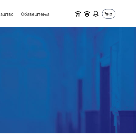
ћир
ваштво
Обавештења