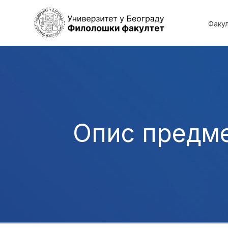
Факу
Опис предм