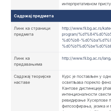
интерпретативном присту
Садржај предмета
Линк ка страници
http://www.fil.bg.ac.rs/kat
предмета
program/%d1%84%d0
%d0%b8-%d0%ba%d1%
%d0%b1%d0%be%d0%b
Линк ка
http://www.fil.bg.ac.rs/la
предавањима
Садржај теоријске
Курс је постављен у одн
наставе
осветљава порекло фено
Кантове дистинкције pha
интенционалности свести
ревидирање Хусерлове п
филозофирања, језика и 