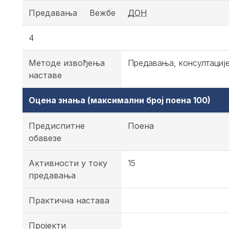
Предавања
Вежбе
ДОН
4
Методе извођења
Предавања, консултациј
наставе
Оцена знања (максимални број поена 100)
Предиспитне
Поена
обавезе
Активности у току
15
предавања
Практична настава
Пројекти