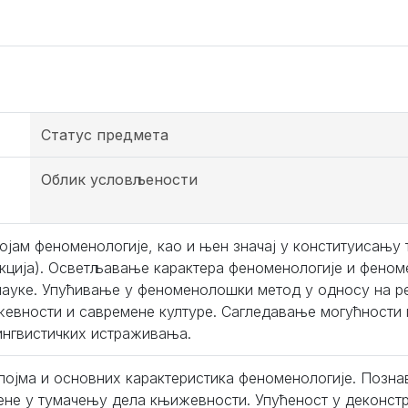
Статус предмета
Облик условљености
ојам феноменологије, као и њен значај у конституисању т
кција). Осветљавање карактера феноменологије и феном
науке. Упућивање у феноменолошки метод у односу на р
жевности и савремене културе. Сагледавање могућности
ингвистичких истраживања.
појма и основних карактеристика феноменологије. Поз
не у тумачењу дела књижевности. Упућеност у деконстр