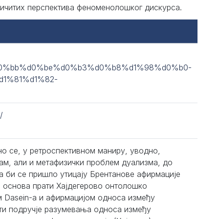
зличитих перспектива феноменолошког дискурса.
d0%bb%d0%be%d0%b3%d0%b8%d1%98%d0%b0-
1%81%d1%82-
/
но се, у ретроспективном маниру, уводно,
м, али и метафизички проблем дуализма, до
а би се пришло утицају Брентанове афирмације
е основа прати Хајдегерово онтолошко
 Dasein-a и афирмацијом односа између
ити подручје разумевања односа између