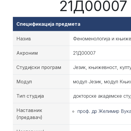
21Д00007 
Спецификација предмета
Назив
Феноменологија и књиже
Акроним
21Д00007
Студијски програм
Језик, књижевност, култ
Модул
модул Језик, модул Књиж
Тип студија
докторске академске сту
Наставник
проф. др Желимир Вук
(предавач)