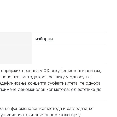
изборни
еоријских праваца у XX веку (егзистенцијализам,
енолошког метода кроз разлику у односу на
едефинисање концепта субјективитета, те односа
 примене феноменолошког метода: од естетике до
навање феноменолошког метода и сагледавање
уктивистичко читање феноменологије у