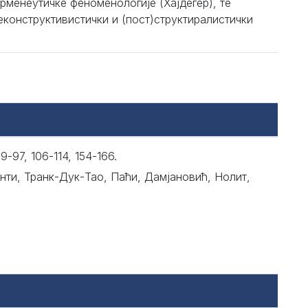
менеутичке феноменологије (Хајдегер), те
еконструктивистички и (пост)структиралистички
97, 106-114, 154-166.
нти, Транк-Дук-Тао, Паћи, Дамјановић, Нолит,