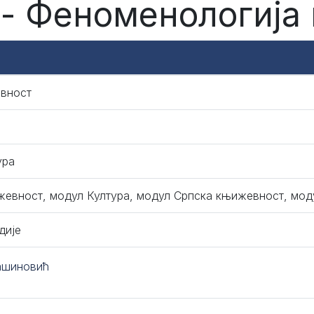
- Феноменологија
вност
ура
евност, модул Култура, модул Српска књижевност, моду
дије
ашиновић