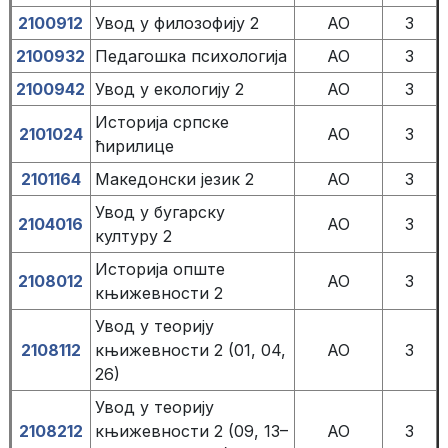
2100912
Увод у филозофију 2
АО
3
2100932
Педагошка психологија
АО
3
2100942
Увод у екологију 2
АО
3
Историја српске
2101024
АО
3
ћирилице
2101164
Македонски језик 2
AO
3
Увод у бугарску
2104016
AO
3
културу 2
Историја опште
2108012
АО
3
књижевности 2
Увод у теорију
2108112
књижевности 2 (01, 04,
АО
3
26)
Увод у теорију
2108212
књижевности 2 (09, 13–
АО
3