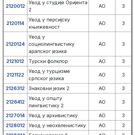
Увод у студије Оријента
2120012
АО
3
2
Увод у персијску
2120114
АО
3
књижевност
Увод у
2120124
социолингвистику
АО
3
арапског језика
2121012
Турски фолклор
АО
3
Увод у турцизме
2121122
АО
3
српског језика
2126312
Знаковни језик 2
АО
3
Увод у општу
2126412
АО
3
лингвистику 2
2127014
Увод у архивистику
АО
3
2128012
Увод у неохеленистику
АО
3