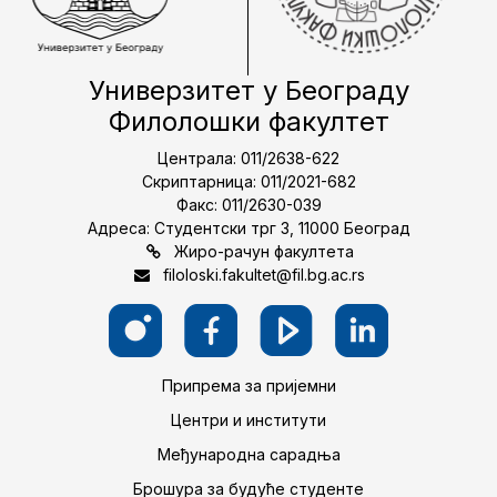
Универзитет у Београду
Филолошки факултет
Централа: 011/2638-622
Скриптарница: 011/2021-682
Факс: 011/2630-039
Адреса: Студентски трг 3, 11000 Београд
Жиро-рачун факултета
filoloski.fakultet@fil.bg.ac.rs
Припрема за пријемни
Центри и институти
Међународна сарадња
Брошура за будуће студенте