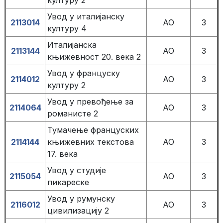
културу 2
Увод у италијанску
2113014
АО
3
културу 4
Италијанска
2113144
AO
3
књижевност 20. века 2
Увод у француску
2114012
АО
3
културу 2
Увод у превођење за
2114064
АО
3
романисте 2
Тумачење француских
2114144
књижевних текстова
АО
3
17. века
Увод у студије
2115054
АО
3
пикареске
Увод у румунску
2116012
АО
3
цивилизацију 2