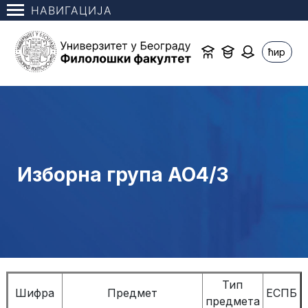
НАВИГАЦИЈА
ћир
Изборна група АО4/3
Тип
Шифра
Предмет
ЕСПБ
предмета