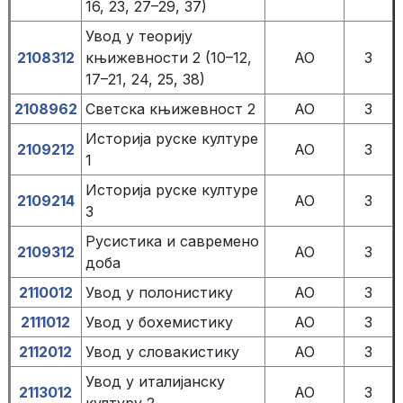
16, 23, 27–29, 37)
Увод у теорију
2108312
књижевности 2 (10–12,
АО
3
17–21, 24, 25, 38)
2108962
Светска књижевност 2
АО
3
Историја руске културе
2109212
АО
3
1
Историја руске културе
2109214
АО
3
3
Русистика и савремено
2109312
АО
3
доба
2110012
Увод у полонистику
АО
3
2111012
Увод у бохемистику
АО
3
2112012
Увод у словакистику
АО
3
Увод у италијанску
2113012
АО
3