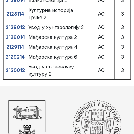
2128014
Балканологија 2
АО
3
Културна историја
2128114
АО
3
Грчке 2
2129012
Увод у хунгарологију 2
АО
3
2129014
Мађарска култура 2
АО
3
2129114
Мађарска култура 4
АО
3
2129214
Мађарска култура 6
АО
3
Увод у словеначку
2130012
АО
3
културу 2