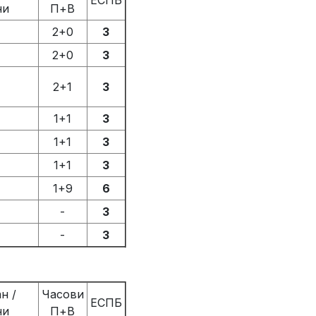
ЕСПБ
ни
П+В
2+0
3
2+0
3
2+1
3
1+1
3
1+1
3
1+1
3
1+9
6
-
3
-
3
н /
Часови
ЕСПБ
ни
П+В