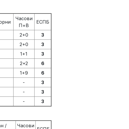
Часови
борни
ЕСПБ
П+В
2+0
3
2+0
3
1+1
3
2+2
6
1+9
6
-
3
-
3
-
3
н /
Часови