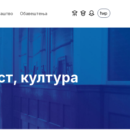
ћир
ваштво
Обавештења
ст, култура