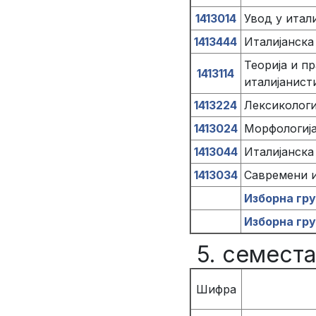
1413014
Увод у итал
1413444
Италијанска
Теорија и п
1413114
италијанист
1413224
Лексикологиј
1413024
Морфологија 
1413044
Италијанск
1413034
Савремени и
Изборна гр
Изборна гр
5. семест
Шифра