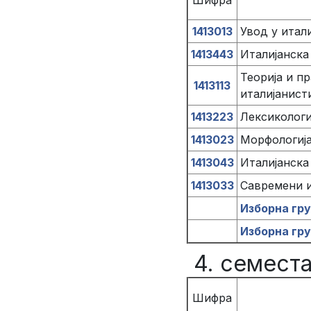
Шифра
1413013
Увод у итали
1413443
Италијанска
Теорија и п
1413113
италијанист
1413223
Лексикологиј
1413023
Морфологија 
1413043
Италијанска
1413033
Савремени и
Изборна гр
Изборна гр
4. семест
Шифра