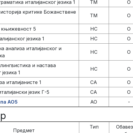
раматика италијанског језика 1
ТМ
О
историја критике Божанствене
ТМ
О
а књижевност 5
НС
О
лијанског језика 1
НС
О
а анализа италијанског и
НС
О
ка
лингвистика и настава
НС
О
 језика 1
а италијанисте 1
СА
О
талијански језик Г-5
СА
О
упа АО5
АО
-
ар
Тип
Обавез
Предмет