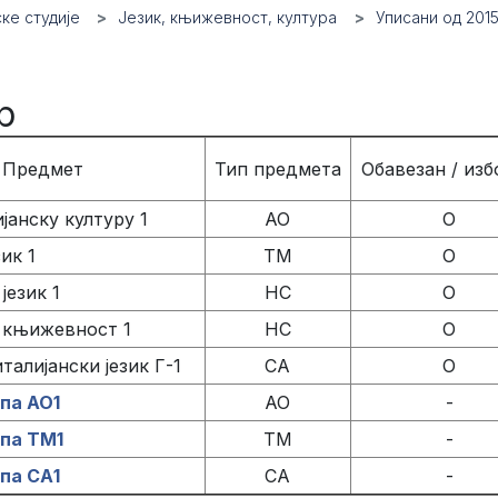
ке студије
Језик, књижевност, култура
Уписани од 2015
р
Предмет
Тип предмета
Обавезан / из
јанску културу 1
АО
О
ик 1
ТМ
О
језик 1
НС
О
 књижевност 1
НС
О
талијански језик Г-1
СА
О
па АО1
АО
-
упа ТМ1
ТМ
-
па СА1
СА
-