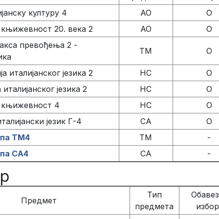
ијанску културу 4
АО
О
 књижевност 20. века 2
АО
О
ракса превођења 2 -
ТМ
О
ика
а италијанског језика 2
НС
О
италијанског језика 2
НС
О
а књижевност 4
НС
О
талијански језик Г-4
СА
О
упа ТМ4
ТМ
-
упа СА4
СА
-
ар
Тип
Обавез
Предмет
предмета
избо