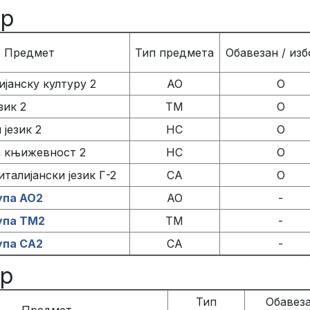
ар
Предмет
Тип предмета
Обавезан / из
ијанску културу 2
АО
О
зик 2
ТМ
О
 језик 2
НС
О
а књижевност 2
НС
О
талијански језик Г-2
СА
О
упа АО2
АО
-
упа ТМ2
ТМ
-
упа СА2
СА
-
ар
Тип
Обавеза