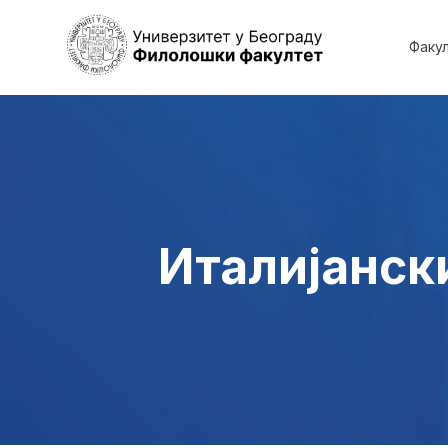
Факу
Италијанск