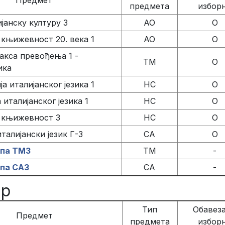
Предмет
предмета
избор
јанску културу 3
АО
О
 књижевност 20. века 1
АО
О
ракса превођења 1 -
ТМ
О
ика
а италијанског језика 1
НС
О
италијанског језика 1
НС
О
 књижевност 3
НС
О
талијански језик Г-3
СА
О
упа ТМ3
ТМ
-
упа СА3
СА
-
ар
Тип
Обавеза
Предмет
предмета
избор