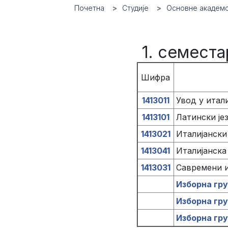
Почетна
Студије
Основне академс
1. семеста
Шифра
1413011
Увод у итали
1413101
Латински јез
1413021
Италијански 
1413041
Италијанска
1413031
Савремени и
Изборна гру
Изборна гр
Изборна гру