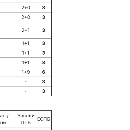
2+0
3
2+0
3
2+1
3
1+1
3
1+1
3
1+1
3
1+9
6
-
3
-
3
ан /
Часови
ЕСПБ
рни
П+В