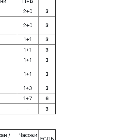
рни
П+В
2+0
3
2+0
3
1+1
3
1+1
3
1+1
3
1+1
3
1+3
3
1+7
6
-
3
ан /
Часови
ЕСПБ