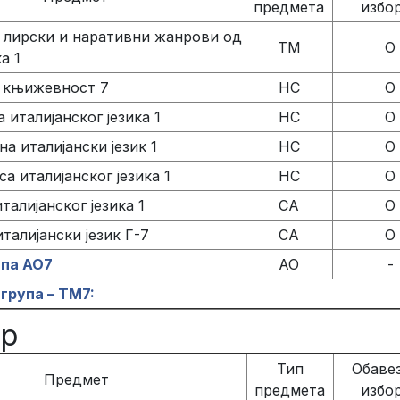
предмета
избо
 лирски и наративни жанрови од
ТМ
О
ка 1
а књижевност 7
НС
О
 италијанског језика 1
НС
О
а италијански језик 1
НС
О
а италијанског језика 1
НС
О
талијанског језика 1
СА
О
талијански језик Г-7
СА
О
упа АО7
АО
-
група – ТМ7:
ар
Тип
Обавез
Предмет
предмета
избо