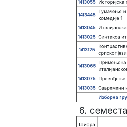
1413055
Историјска г
Тумачење и 
1413445
комедије 1
1413045
Италијанск
1413025
Синтакса ита
Контрастивн
1413125
српског јези
Примењена 
1413065
италијанског
1413075
Превођење з
1413035
Савремени и
Изборна гр
6. семест
Шифра