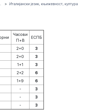
.
Италијански језик, књижевност, култура
Часови
борни
ЕСПБ
П+В
2+0
3
2+0
3
1+1
3
2+2
6
1+9
6
-
3
-
3
-
3