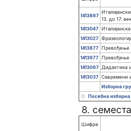
Италијански
1413867
13. до 17. ве
1413047
Италијанск
1413027
Фразеологија
1413877
Превођење н
1413977
Превођење с
1413067
Дидактика и
1413037
Савремени и
Изборна гр
Посебна изборна 
8. семест
Шифра