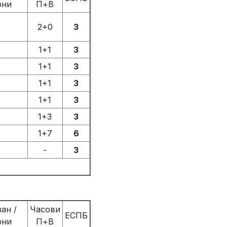
рни
П+В
2+0
3
1+1
3
1+1
3
1+1
3
1+1
3
1+3
3
1+7
6
-
3
ан /
Часови
ЕСПБ
рни
П+В