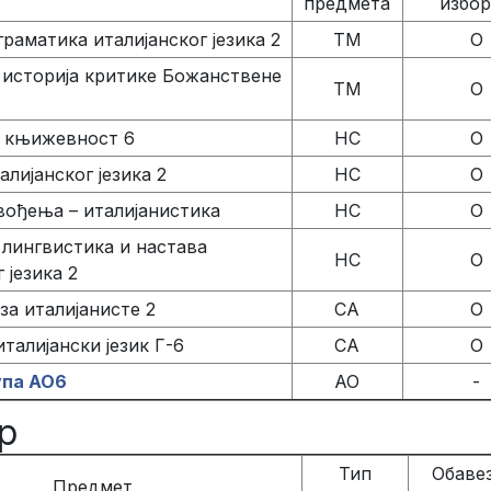
предмета
избо
граматика италијанског језика 2
ТМ
О
 историја критике Божанствене
ТМ
О
а књижевност 6
НС
О
алијанског језика 2
НС
О
вођења – италијанистика
НС
О
лингвистика и настава
НС
О
 језика 2
а италијанисте 2
СА
О
талијански језик Г-6
СА
О
упа АО6
АО
-
р
Тип
Обавез
Предмет