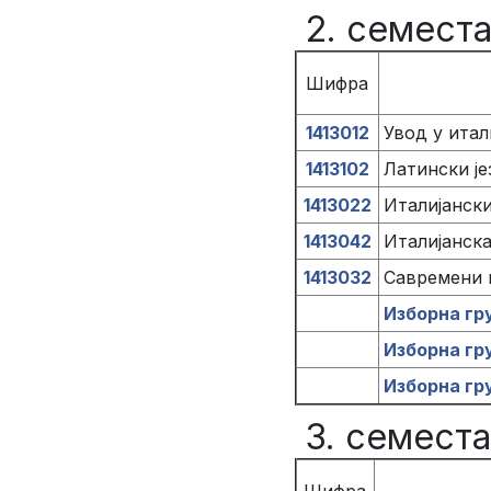
2. семест
Шифра
1413012
Увод у итал
1413102
Латински је
1413022
Италијански
1413042
Италијанск
1413032
Савремени и
Изборна гр
Изборна гр
Изборна гр
3. семест