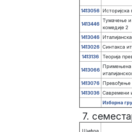
1413056
Историјска 
Тумачење и
1413446
комедије 2
1413046
Италијанск
1413026
Синтакса ит
1413136
Теорија пре
Примењена 
1413066
италијанског
1413076
Превођење з
1413036
Савремени и
Изборна гр
7. семеста
Шифра