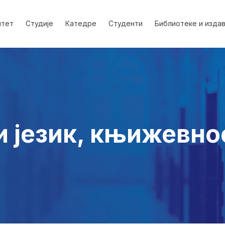
лтет
Студије
Катедре
Студенти
Библиотеке и изда
и језик, књижевно