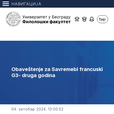
НАВИГАЦИЈА
ћир
Obaveštenje za Savremebi francuski
G3- druga godina
04. октобар 2024. 13:00:52