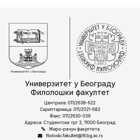
Универзитет у Београду
Филолошки факултет
Централа: 011/2638-622
Скриптарница: 011/2021-682
Факс: 011/2630-039
Адреса: Студентски трг 3, 11000 Београд
Жиро-рачун факултета
filoloski.fakultet@fil.bg.ac.rs