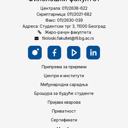
Централа: 011/2638-622
Скриптарница: 011/2021-682
Факс: 011/2630-039
Адреса: Студентски трг 3, 11000 Београд
Жиро-рачун факултета
filoloski.fakultet@fil.bg.ac.rs
Припрема за пријемни
Центри и институти
Међународна сарадња
Брошура за будуће студенте
Пријава кварова
Приватност
Сертификати