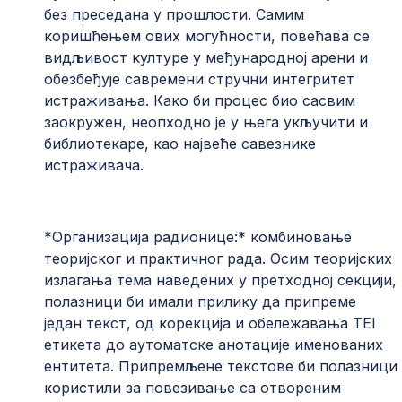
без преседана у прошлости. Самим
коришћењем ових могућности, повећава се
видљивост културе у међународној арени и
обезбеђује савремени стручни интегритет
истраживања. Како би процес био сасвим
заокружен, неопходно је у њега укључити и
библиотекаре, као највеће савезнике
истраживача.
*Организација радионице:* комбиновање
теоријског и практичног рада. Осим теоријских
излагања тема наведених у претходној секцији,
полазници би имали прилику да припреме
један текст, од корекција и обележавања TEI
етикета до аутоматске анотације именованих
ентитета. Припремљене текстове би полазници
користили за повезивање са отвореним