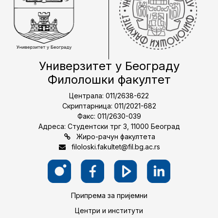
Универзитет у Београду
Филолошки факултет
Централа: 011/2638-622
Скриптарница: 011/2021-682
Факс: 011/2630-039
Адреса: Студентски трг 3, 11000 Београд
Жиро-рачун факултета
filoloski.fakultet@fil.bg.ac.rs
Припрема за пријемни
Центри и институти