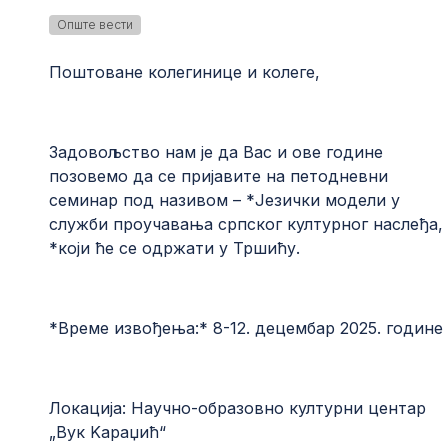
Опште вести
Поштоване колегинице и колеге,
Задовољство нам је да Вас и ове године
позовемо да се пријавите на петодневни
семинар под називом – *Језички модели у
служби проучавања српског културног наслеђа,
*који ће се одржати у Тршићу.
*Време извођења:* 8-12. децембар 2025. године
Локација: Научно-образовно културни центар
„Вук Kараџић“