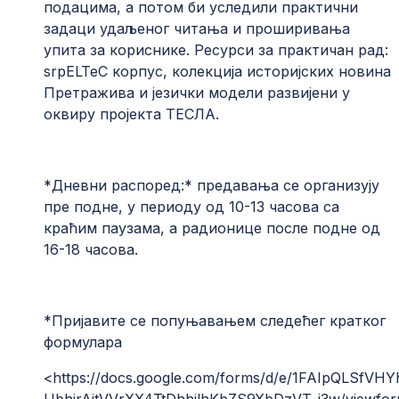
подацима, а потом би уследили практични
задаци удаљеног читања и проширивања
упита за кориснике. Ресурси за практичан рад:
srpELTeC корпус, колекција историјских новина
Претражива и језички модели развијени у
оквиру пројекта ТЕСЛА.
*Дневни распоред:* предавања се организују
пре подне, у периоду од 10-13 часова са
краћим паузама, а радионице после подне од
16-18 часова.
*Пријавите се попуњавањем следећег кратког
формулара
<
https://docs.google.com/forms/d/e/1FAIpQLSfVH
UbhirAitVVrXX4TtDhhilhKbZS9XbDzVT_i3w/viewfo