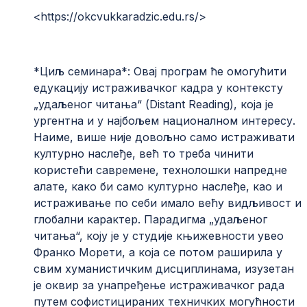
<
https://okcvukkaradzic.edu.rs/
>
*Циљ семинара*: Овај програм ће омогућити
едукацију истраживачког кадра у контексту
„удаљеног читања“ (Distant Reading), која је
ургентна и у најбољем националном интересу.
Наиме, више није довољно само истраживати
културно наслеђе, већ то треба чинити
користећи савремене, технолошки напредне
алате, како би само културно наслеђе, као и
истраживање по себи имало већу видљивост и
глобални карактер. Парадигма „удаљеног
читања“, коју је у студије књижевности увео
Франко Морети, а која се потом раширила у
свим хуманистичким дисциплинама, изузетан
је оквир за унапређење истраживачког рада
путем софистицираних техничких могућности