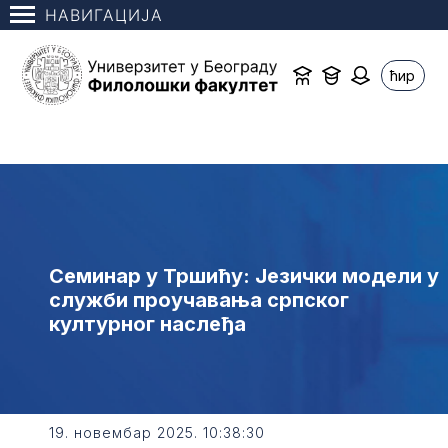
НАВИГАЦИЈА
ћир
Семинар у Тршићу: Језички модели у
служби проучавања српског
културног наслеђа
19. новембар 2025. 10:38:30