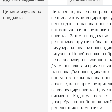
Циљеви изучавања
Циљ овог курса је надоградња
предмета
вештина и компетенција које с
неопходнe за транслатолошка
истраживања и оцену квалите
превода. Затим, овладавање
регистрима стручних области, 
симулирање реалних преводил
ситуација. Посебна пажња об
се на анализирање изворног п
/ усменог текста и примењива
одговарајућих преводилачких
поступака током транслатоло
анализе, као и примену критер
за евалуацију превода (усмено
писменог). Код студената се
унапређује способност кориш
референтних штампаних и