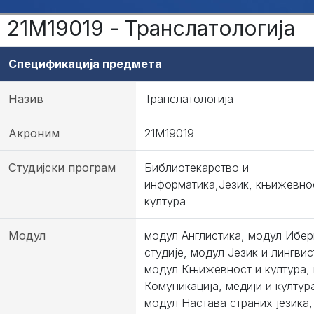
21М19019 - Транслатологија
Спецификација предмета
Назив
Транслатологија
Акроним
21М19019
Студијски програм
Библиотекарство и
информатика,Језик, књижевно
култура
Модул
модул Англистика, модул Ибер
студије, модул Језик и лингвис
модул Књижевност и култура,
Комуникација, медији и култур
модул Настава страних језика,