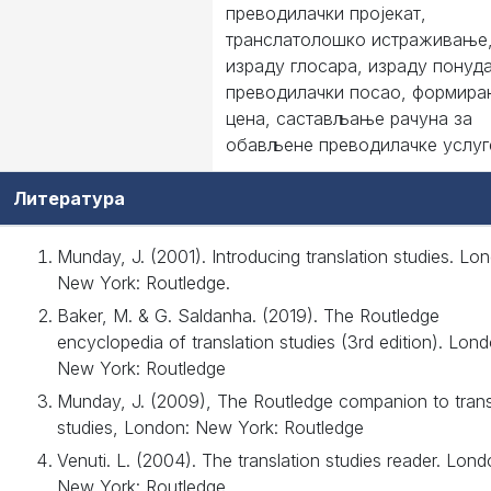
преводилачки пројекат,
транслатолошко истраживање
израду глосара, израду понуда
преводилачки посао, формир
цена, састављање рачуна за
обављене преводилачке услуг
Литература
Munday, J. (2001). Introducing translation studies. Lo
New York: Routledge.
Baker, M. & G. Saldanha. (2019). The Routledge
encyclopedia of translation studies (3rd edition). Lon
New York: Routledge
Munday, J. (2009), The Routledge companion to trans
studies, London: New York: Routledge
Venuti. L. (2004). The translation studies reader. Lond
New York: Routledge.