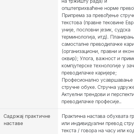
на тржишту рада) и
општеприхваћене норме прев
Припрема за превођење струч
текстова (правне тековине Ев
уније, пословни језик, судска
терминологија, итд). Планира
самосталне преводилачке кари
(организациони, правни и еко
оквир); Улога, важност и прим
компјутерске технологије у за
преводилачке каријере;
Професионално усавршавање
стручне обуке. Стручна удруж
Актуелни трендови и перспект
преводилачке професије..
Садржај практичне
Практична настава обухвата г
наставе
или индивидуални превод стру
текста / говора на часу или ко