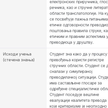
електронских приручника, глос
речника, као и стручне литерат
области транслатологије. На к
се посвећује пажња питањима
етичке одговорности преводио
поштовања правила струке, ка
етичким и правним аспектима 
преводиoца у друштву.
Исходи учења
Студент зна како да у процесу
(стечена знања)
превођења користи регистрe
стручних области. Студент се
сналази у симулираној
преводилачкој ситуацији. Студ
има састављене глосаре за
одређене специјалистичке обл
Студент поседује вештине
евалуације квалитета превода 
које критеријуме је неопходно