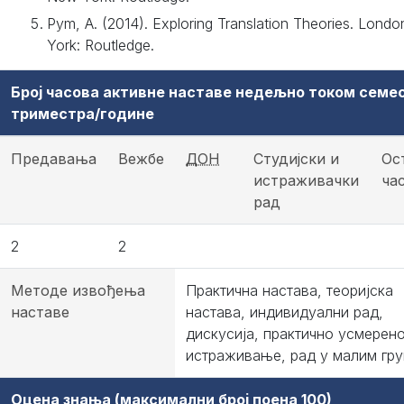
Pym, A. (2014). Exploring Translation Theories. Lond
York: Routledge.
Број часова активне наставе недељно током семе
триместра/године
Предавања
Вежбе
ДОН
Студијски и
Ос
истраживачки
ча
рад
2
2
Методе извођења
Практична настава, теоријска
наставе
настава, индивидуални рад,
дискусија, практично усмерен
истраживање, рад у малим гру
Оцена знања (максимални број поена 100)