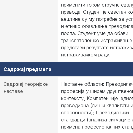
применити током стручне евал
превода. Студент је свестан ко
вештине су му потребне за ус
и етичко обављање преводила
посла. Студент уме да обави
транслатолошко истраживање
представи резултате истражив
истраживачком раду.
Садржај предмета
Садржај теоријске
Наставне области: Преводила
наставе
професија у ширем друштвено
контексту; Компетенције једно
преводиоца (лични квалитети 
способности); Преводилачки
стандарди (анализа ситуације 
примена професионалних стан