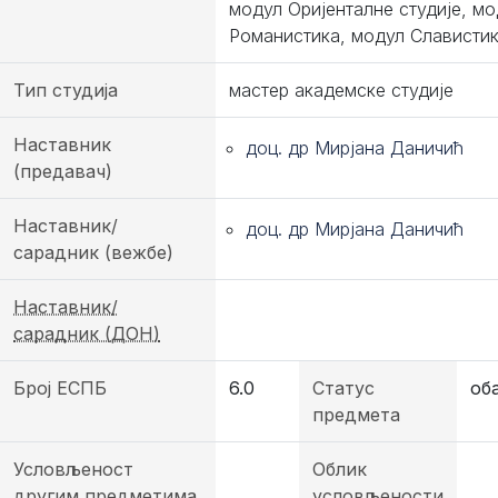
модул Оријенталне студије, мо
Романистика, модул Слависти
Тип студија
мастер академске студије
Наставник
доц. др Мирјана Даничић
(предавач)
Наставник/
доц. др Мирјана Даничић
сарадник (вежбе)
Наставник/
сарадник (ДОН)
Број ЕСПБ
6.0
Статус
об
предмета
Условљеност
Облик
другим предметима
условљености