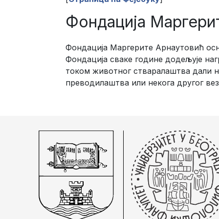
Фондација Маргери
Фондација Маргерите Арнаутовић осно
Фондација сваке године додељује на
током животног стваралаштва дали н
преводилаштва или некога другог вез