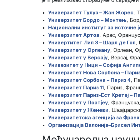
Универзитет Тулуз – Жан Жорес
, 
Универзитет Бордо – Монтењ
, Бо
Национални институт за источне ј
Универзитет Артоа
, Арас, Францус
Универтитет Лил 3 – Шарл де Гол
,
Универзитет у Орлеану
, Орлеан, 
Универзитет у Версају
, Версај, Фр
Унивезитет у Ници – Софија Антип
Универзитет Нова Сорбона – Париз
Универзитет Сорбона – Париз 4
, П
Универзитет Париз 11
, Париз, Фран
Универзитет Париз-Ест Кретеј – Па
Универзитет у Поатјеу
, Француска
Универзитет у Женеви
, Швајцарск
Универзитетска агенција за Франк
Организација Валонија–Брисел И
Међународна научн