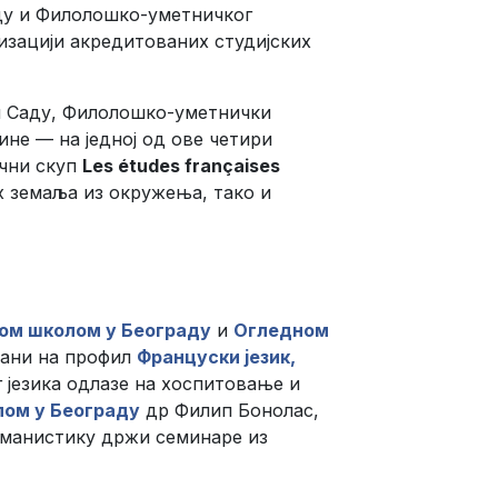
ду и Филолошко-уметничког
изацији акредитованих студијских
м Саду, Филолошко-уметнички
ине — на једној од ове четири
учни скуп
Les études françaises
их земаља из окружења, тако и
ом школом у Београду
и
Огледном
исани на профил
Француски језик,
 језика одлазе на хоспитовање и
ом у Београду
др Филип Бонолас,
романистику држи семинаре из