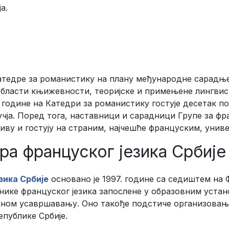
а.
атедре за романистику на плану међународне сарадње
области књижевности, теоријске и примењене лингвис
године на Катедри за романистику гостује десетак п
чја. Поред тога, наставници и сарадници Групе за ф
ву и гостују на страним, најчешће француским, унив
а француског језика Србије
зика Србије
основано је 1997. године са седиштем на
ике француског језика запослене у образовним устан
ном усавршавању. Оно такође подстиче организовањ
епублике Србије.