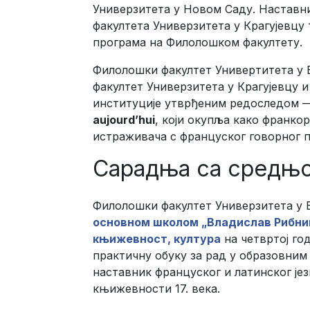
Универзитета у Новом Саду. Наставн
факултета Универзитета у Крагујевцу
програма на Филолошком факултету.
Филолошки факултет Универтитета у 
факултет Универзитета у Крагујевцу 
институције утврђеним редоследом —
aujourd’hui
, који окупља како франко
истраживача с француског говорног п
Сарадња са средњ
Филолошки факултет Универзитета у 
основном школом „Владислав Рибни
књижевност, култура
на четвртој го
практичну обуку за рад у образовним
наставник француског и латинског је
књижевности 17. века.