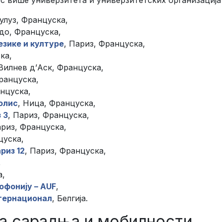
Тулуз, Француска,
рдо, Француска,
езике и културе
, Париз, Француска,
ка,
 Вилнев д’Аск, Француска,
Француска,
анцуска,
олис
, Ница, Француска,
 3
, Париз, Француска,
ариз, Француска,
цуска,
риз 12
, Париз, Француска,
,
а,
офонију – AUF
,
нтернационал
, Белгија.
а сарадња и мобилности