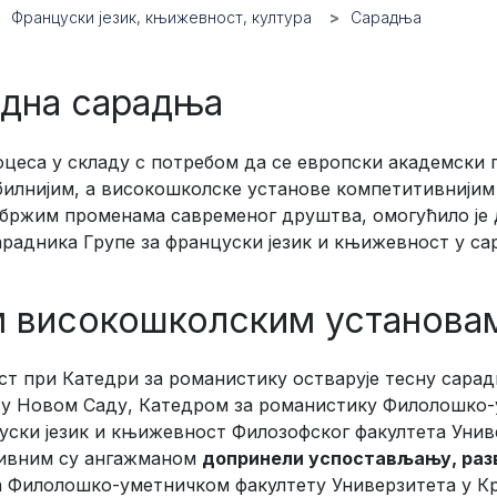
Француски језик, књижевност, култура
Сарадња
дна сарадња
еса у складу с потребом да се европски академски 
билнијим, а високошколске установе компетитивнијим
бржим променама савременог друштва, омогућило је д
арадника Групе за француски језик и књижевност у с
 високошколским установа
ст при Катедри за романистику остварује тесну сара
 у Новом Саду, Катедром за романистику Филолошко-
цуски језик и књижевност Филозофског факултета Уни
тивним су ангажманом
допринели успостављању, разв
 Филолошко-уметничком факултету Универзитета у Кр