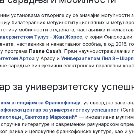
ним установама отвориле су се значајне могућности 
зацију билатералних међуинституционалних и међуна
 стотину мобилности студената, наставника и ненаста
иверзитетом Тулуз – Жан Жорес
, с којим Филолошки 
ената, наставника и ненаставног особља, а од 2016. г
ру програма
Павле Савић
. Први научноистраживачки п
итетом Артоа
у Арасу и
Универзитетом Лил 3 – Шарл
тране сарадње вишејезични електронски паралелни кор
.
ар за универзитетску успеш
ком агенцијом за Франкофонију
, уз свесрдно залага
офонски центар за универзитетску успешност
(Cent
блиотеци „Светозар Марковићˮ
— иновативна мултиме
 стручне литературе и савременом рачунарском опре
г језика и целокупне франкофонске културе, као и у