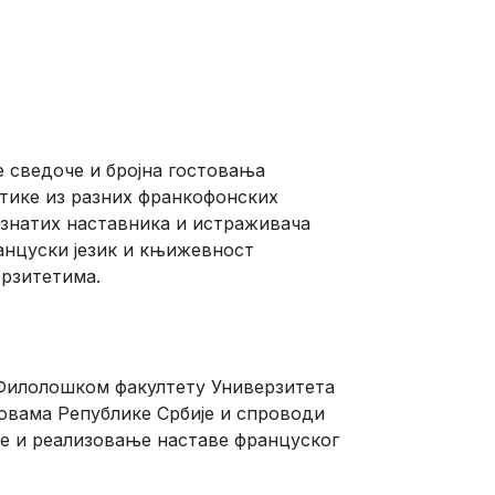
 сведоче и бројна гостовања
тике из разних франкофонских
ознатих наставника и истраживача
ранцуски језик и књижевност
ерзитетима.
 Филолошком факултету Универзитета
овама Републике Србије и спроводи
е и реализовање наставе француског