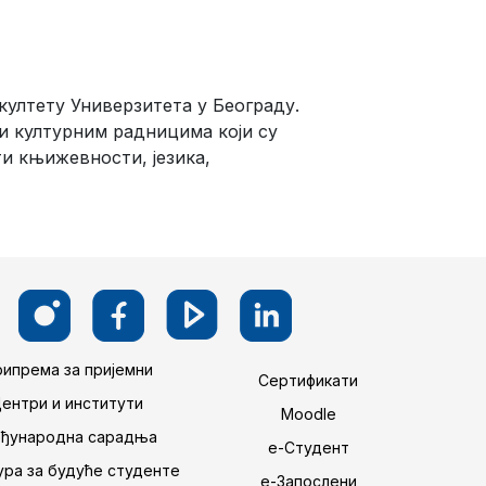
ултету Универзитета у Београду.
и културним радницима који су
и књижевности, језика,
ипрема за пријемни
Сертификати
Центри и институти
Moodle
ђународна сарадња
е-Студент
ра за будуће студенте
е-Запослени