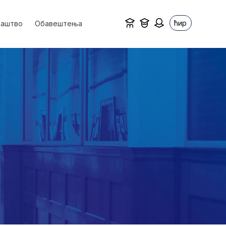
ћир
ваштво
Обавештења