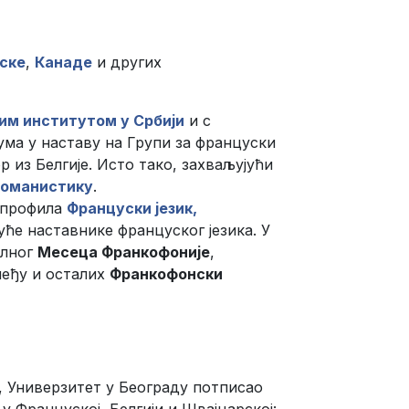
ске
,
Канаде
и других
им институтом у Србији
и с
ма у наставу на Групи за француски
 из Белгије. Исто тако, захваљујући
романистику
.
с профила
Француски језик,
дуће наставнике француског језика. У
алног
Месеца Франкофоније
,
међу и осталих
Франкофонски
 Универзитет у Београду потписао
у Француској, Белгији и Швајцарској: