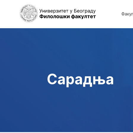
Факу
Сарадња