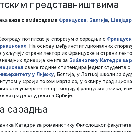
тским представништвима
жава
везе с амбасадама
Француске
,
Белгије
,
Швајцар
Београду потписао је споразум о сарадњи с
Француск
ернационал
. На основу међуинституционалних споразу
укључују страни лектор из Француске и страни лектор
 значајних донација књига за
Библиотеку Катедре за 
рнационал
сваке године стипендира једног студента 
ниверзитету у Лијежу
, Белгија, у Летњој школи за бу
итутом у Србији током марта се, у оквиру традицион
тивности усмерене на промоцију француског језика, из
ве награде студената Србије
.
а сарадња
вника Катедре за романистику Филолошког факултета,
с више универзитета и универзитетских организација 