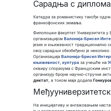
Сарадња с диплома
Катедра за романистику такође одр
франкофонских земаља.
Филолошки факултет Универзитета у 
организацијом
Валонија-Брисел Инт
језик и књижевност традиционално се 
овој сарадњи обезбеђено је неколико
Организација
Валонија-Брисел Инте
књижевност, култура
за учешће на
У
оквиру споразума с Француским инст
организују бројне научно-стручне ак
диктат
, а током маја додела
Гонкуро
Међууниверзитетск
На иницијативу и ангажовањем наста
је и реализовао споразуме о сарадњи 