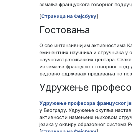
земаља францускога говорног подручј
[
Страница на Фејсбуку
]
Гостовања
О све интензивнијим активностима К
еминентних научника и стручњака у 
научноистраживачких центара. Сваке 
из земаља француског говорног подру
редовно одржавају предавања по пози
Удружење професор
Удружење професора француског је
у Београду. Удружење окупља наставн
активности намењене њиховом струч
језика у оквиру образовног система Р
[
Страница на Фејсбуку
]