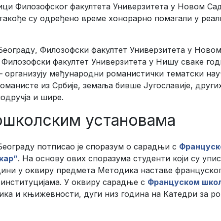
ици Филозофског факултета Универзитета у Новом Са
 такође су одређено време хонорарно помагали у реал
Београду, Филозофски факултет Универзитета у Ново
и Филозофски факултет Универзитета у Нишу сваке год
 организују међународни романистички тематски на
романисте из Србије, земаља бивше Југославије, друг
одручја и шире.
ошколским установама
Београду потписао је споразум о сарадњи с
Француск
карˮ
. На основу ових споразума студенти који су уп
дини у оквиру предмета Методика наставе француског
 институцијама. У оквиру сарадње с
Француском школ
зика и књижевности, дуги низ година на Катедри за 