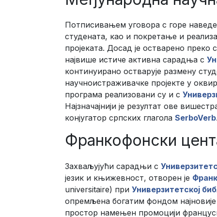
Потписивањем уговора с горе наведе
студената, као и покретање и реали
пројеката. Досад је остварено преко
највише истиче активна сарадња с
Ун
континуирано остварује размену студ
научноистраживачке пројекте у окви
програма реализовани су и с
Универз
Најзначајнији је резултат ове вишес
конјугатор српских глагола
SerboVerb
Франкофонски цент
Захваљујући сарадњи с
Универзитетс
језик и књижевност, отворен је
Франк
universitaire) при
Универзитетској би
опремљена богатим фондом најновије
простор намењен промоцији француско