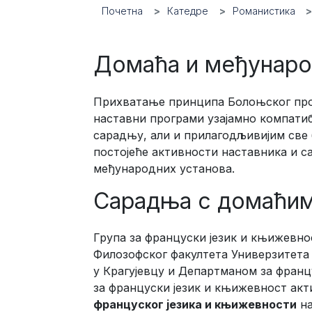
Почетна
Катедре
Романистика
Домаћа и међунаро
Прихватање принципа Болоњског проц
наставни програми узајамно компати
сарадњу, али и прилагодљивијим све 
постојеће активности наставника и с
међународних установа.
Сарадња с домаћим
Група за француски језик и књижевно
Филозофског факултета Универзитета
у Крагујевцу и Департманом за фран
за француски језик и књижевност ак
француског језика и књижевности
на