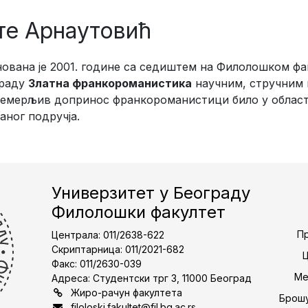
те Арнаутовић
вана је 2001. године са седиштем на Филолошком фак
граду
Златна франкороманистика
научним, стручним 
емерљив допринос франкороманистици било у област
аног подручја.
Универзитет у Београду
Филолошки факултет
Пр
Централа: 011/2638-622
Скриптарница: 011/2021-682
Факс: 011/2630-039
Ме
Адреса: Студентски трг 3, 11000 Београд
Жиро-рачун факултета
Брошу
filoloski.fakultet@fil.bg.ac.rs