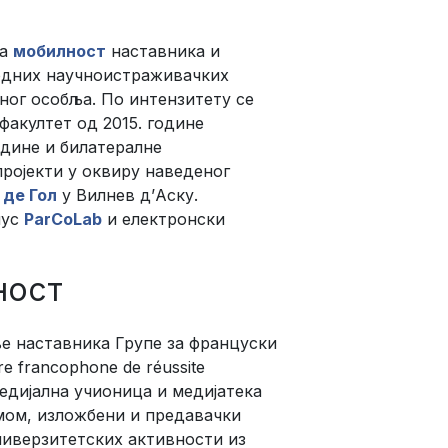
за
мобилност
наставника и
родних научноистраживачких
вног особља. По интензитету се
факултет од 2015. године
одине и билатералне
ројекти у оквиру наведеног
 де Гол
у Вилнев д’Аску.
пус
ParCoLab
и електронски
ност
ње наставника Групе за француски
re francophone de réussite
дијална учионица и медијатека
мом, изложбени и предавачки
ниверзитетских активности из