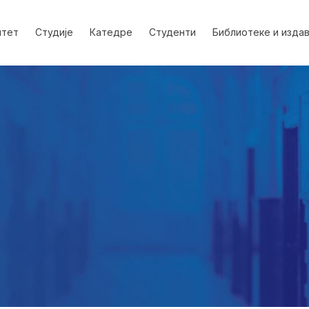
лтет
Студије
Катедре
Студенти
Библиотеке и изда