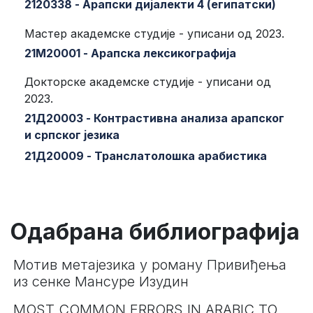
2120338 - Арапски дијалекти 4 (египатски)
Мастер академске студије - уписани од 2023.
21М20001 - Арапска лексикографија
Докторске академске студије - уписани од
2023.
21Д20003 - Контрастивна анализа арапског
и српског језика
21Д20009 - Транслатолошка арабистика
Одабрана библиографија
Мотив метајезика у роману Привиђења
из сенке Мансуре Изудин
MOST COMMON ERRORS IN ARABIC TO