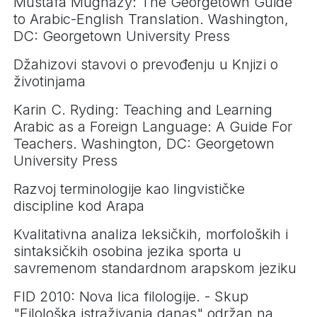
Mustafa Mughazy: The Georgetown Guide
to Arabic-English Translation. Washington,
DC: Georgetown University Press
Džahizovi stavovi o prevođenju u Knjizi o
životinjama
Karin C. Ryding: Teaching and Learning
Arabic as a Foreign Language: A Guide For
Teachers. Washington, DC: Georgetown
University Press
Razvoj terminologije kao lingvističke
discipline kod Arapa
Kvalitativna analiza leksičkih, morfoloških i
sintaksičkih osobina jezika sporta u
savremenom standardnom arapskom jeziku
FID 2010: Nova lica filologije. - Skup
"Filološka istraživanja danas" održan na