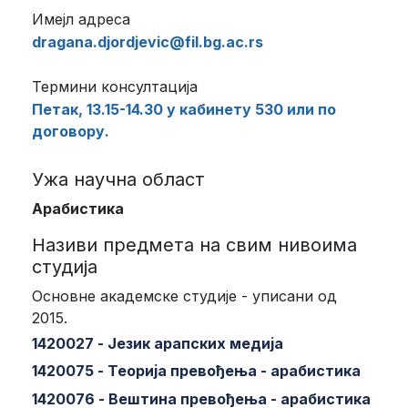
Имејл адреса
dragana.djordjevic@fil.bg.ac.rs
Термини консултација
Петак, 13.15-14.30 у кабинету 530 или по
договору.
Ужа научна област
Арабистика
Називи предмета на свим нивоима
студија
Основне академске студије - уписани од
2015.
1420027 - Језик арапских медија
1420075 - Теорија превођења - арабистика
1420076 - Вештина превођења - арабистика