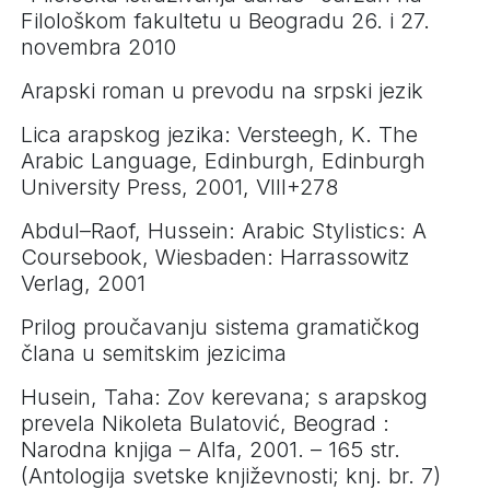
Filološkom fakultetu u Beogradu 26. i 27.
novembra 2010
Arapski roman u prevodu na srpski jezik
Lica arapskog jezika: Versteegh, K. The
Arabic Language, Edinburgh, Edinburgh
University Press, 2001, VIII+278
Abdul–Raof, Hussein: Arabic Stylistics: A
Coursebook, Wiesbaden: Harrassowitz
Verlag, 2001
Prilog proučavanju sistema gramatičkog
člana u semitskim jezicima
Husein, Taha: Zov kerevana; s arapskog
prevela Nikoleta Bulatović, Beograd :
Narodna knjiga – Alfa, 2001. – 165 str.
(Antologija svetske književnosti; knj. br. 7)