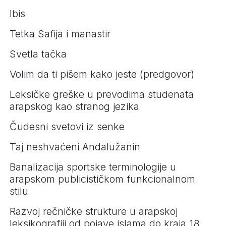
Ibis
Tetka Safija i manastir
Svetla tačka
Volim da ti pišem kako jeste (predgovor)
Leksičke greške u prevodima studenata
arapskog kao stranog jezika
Čudesni svetovi iz senke
Taj neshvaćeni Andalužanin
Banalizacija sportske terminologije u
arapskom publicističkom funkcionalnom
stilu
Razvoj rečničke strukture u arapskoj
leksikografiji od pojave islama do kraja 18.